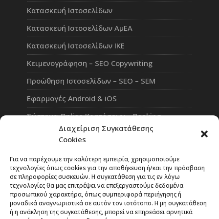
Κατασκευή Ιστοσελίδων
Κατασκευή Ιστοσελίδων ΑμΕΑ
Κατασκευή Ιστοσελίδων ΙΚΕ
Κειμενογράφηση – SEO Copywriting
Προώθηση Ιστοσελίδων – SEO – SEM
Εφαρμογές Android & iOS
Σύστημα Online Κρατήσεων – Booking
Διαχείριση Συγκατάθεσης
Πλατφόρμα Τηλεκπαίδευσης eLearning
Cookies
Επαγγελματικό Social Network
Για να παρέχουμε την καλύτερη εμπειρία, χρησιμοποιούμε
τεχνολογίες όπως cookies για την αποθήκευση ή/και την πρόσβαση
σε πληροφορίες συσκευών. Η συγκατάθεση για τις εν λόγω
τεχνολογίες θα μας επιτρέψει να επεξεργαστούμε δεδομένα
προσωπικού χαρακτήρα, όπως συμπεριφορά περιήγησης ή
Rate Our Services
μοναδικά αναγνωριστικά σε αυτόν τον ιστότοπο. Η μη συγκατάθεση
ή η ανάκληση της συγκατάθεσης, μπορεί να επηρεάσει αρνητικά