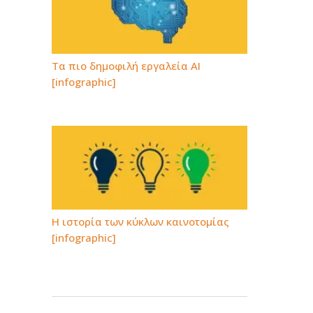
Τα πιο δημοφιλή εργαλεία AI
[infographic]
Η ιστορία των κύκλων καινοτομίας
[infographic]