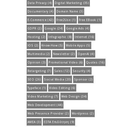
Data Privacy
(4)
Digital Marketing
(35)
Documentary
(4)
Domain Name
(3)
E-Commerce
(42)
Free2Use
(1)
Free EBook
(1)
GDPR
(2)
Google
(24)
Google Ads
(4)
Hosting
(2)
Infographic
(8)
Internet
(16)
IOS
(2)
Know-How
(5)
Mobile Apps
(5)
Multimedia
(2)
Newsletter
(2)
OpenAI
(4)
Opinion
(3)
Promotional Video
(6)
Quotes
(16)
Retargeting
(7)
Sales
(12)
Security
(4)
SEO
(26)
Social Media
(20)
Sponsor
(2)
Typeface
(1)
Video Editing
(6)
Video Marketing
(7)
Web Design
(34)
Web Development
(44)
Web Presence Provider
(2)
Wordpress
(2)
ΑΜΕΑ
(3)
ΕΣΠΑ Επιδότηση
(9)