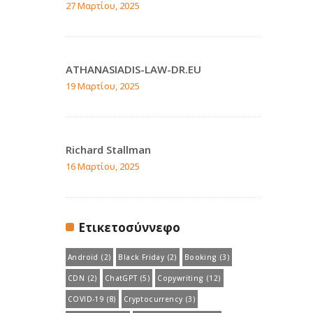
27 Μαρτίου, 2025
ATHANASIADIS-LAW-DR.EU
19 Μαρτίου, 2025
Richard Stallman
16 Μαρτίου, 2025
Ετικετοσύννεφο
Android
(2)
Black Friday
(2)
Booking
(3)
CDN
(2)
ChatGPT
(5)
Copywriting
(12)
COVID-19
(8)
Cryptocurrency
(3)