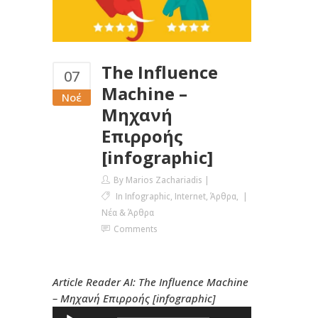
The Influence
07
Machine –
Νοέ
Μηχανή
Επιρροής
[infographic]
By
Marios Zachariadis
In
Infographic
,
Internet
,
Άρθρα
,
Νέα & Άρθρα
Comments
Article Reader AI: The Influence Machine
– Μηχανή Επιρροής [infographic]
Πρόγραμμα