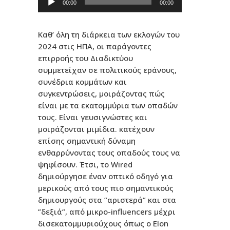
00:00
00:00
Αναπαραγωγής
Ήχου
Καθ’ όλη τη διάρκεια των εκλογών του
2024 στις ΗΠΑ, οι παράγοντες
επιρροής του Διαδικτύου
συμμετείχαν σε πολιτικούς εράνους,
συνέδρια κομμάτων και
συγκεντρώσεις, μοιράζοντας πώς
είναι με τα εκατομμύρια των οπαδών
τους. Είναι γευσιγνώστες και
μοιράζονται μιμίδια. κατέχουν
επίσης σημαντική δύναμη
ενθαρρύνοντας τους οπαδούς τους να
ψηφίσουν. Έτσι, το Wired
δημιούργησε έναν οπτικό οδηγό για
μερικούς από τους πιο σημαντικούς
δημιουργούς στα ”αριστερά” και στα
”δεξιά”, από μικρο-influencers μέχρι
δισεκατομμυριούχους όπως ο Elon