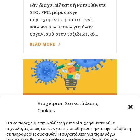
Εάν διαχειρίζεστε ή κατευθύνετε
SEO, PPC, μάρκετινγκ
περιεχομένου ή μάρκετινγκ
κοινωνικών μέσων για έναν
οργανισμό στον ταξιδιωτικό...
READ MORE
Διαχείριση Συγκατάθεσης
Οι συνέπειες του COVID-19
Cookies
στο ηλεκτρονικό εμπόριο
12 Απριλίου, 2020
Για να παρέχουμε την καλύτερη εμπειρία, χρησιμοποιούμε
τεχνολογίες όπως cookies για την αποθήκευση ή/και την πρόσβαση
Ο COVID-19 έχει σίγουρα
σε πληροφορίες συσκευών. Η συγκατάθεση για τις εν λόγω
επηρεάσει το ηλεκτρονικό εμπόριο
τεχνολογίες θα μας επιτρέψει να επεξεργαστούμε δεδομένα