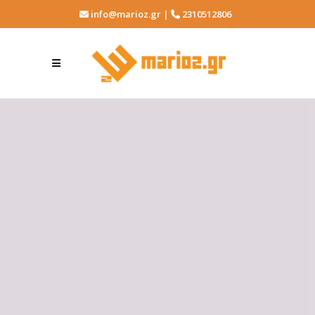
info@marioz.gr |
2310512806