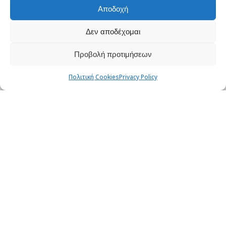
Αποδοχή
Δεν αποδέχομαι
Προβολή προτιμήσεων
Πολιτική Cookies
Privacy Policy
Private Business
Social Network και
Social Community
Επαγγελματικές εφαρμογές
κοινωνικής δικτύωσης υψηλής
ποιότητας.
Προσελκύστε τους χρήστες με