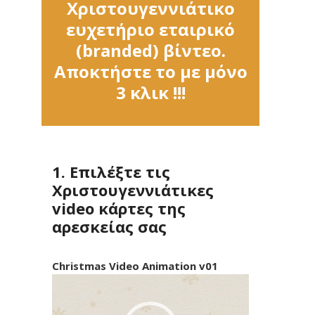
Χριστουγεννιάτικο
ευχετήριο εταιρικό
(branded) βίντεο.
Αποκτήστε το με μόνο
3 κλικ !!!
1. Επιλέξτε τις
Χριστουγεννιάτικες
video κάρτες της
αρεσκείας σας
Christmas Video Animation v01
Πρόγραμμα
Αναπαραγωγής
Βίντεο