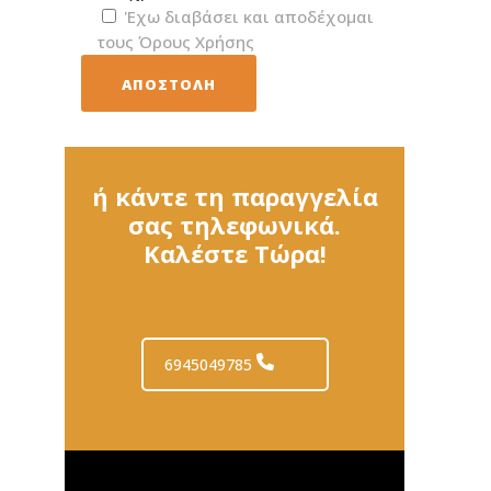
'Εχω διαβάσει και αποδέχομαι
τους Όρους Χρήσης
ή κάντε τη παραγγελία
σας τηλεφωνικά.
Καλέστε Τώρα!
6945049785