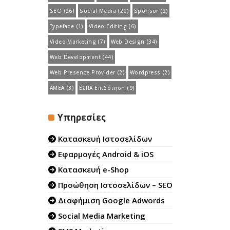
SEO
(26)
Social Media
(20)
Sponsor
(2)
Typeface
(1)
Video Editing
(6)
Video Marketing
(7)
Web Design
(34)
Web Development
(44)
Web Presence Provider
(2)
Wordpress
(2)
ΑΜΕΑ
(3)
ΕΣΠΑ Επιδότηση
(9)
Υπηρεσίες
Κατασκευή Ιστοσελίδων
Εφαρμογές Android & iOS
Κατασκευή e-Shop
Προώθηση Ιστοσελίδων – SEO
Διαφήμιση Google Adwords
Social Media Marketing