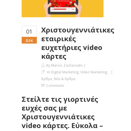
Χριστουγεννιάτικες
01
εταιρικές
Δεκ
ευχετήριες video
κάρτες
By
Marios Zachariadis
In
Digital Marketing
,
Video Marketing
,
Άρθρα
,
Νέα & Άρθρα
Comments
Στείλτε τις γιορτινές
ευχές σας με
Χριστουγεννιάτικες
video κάρτες. Εύκολα –