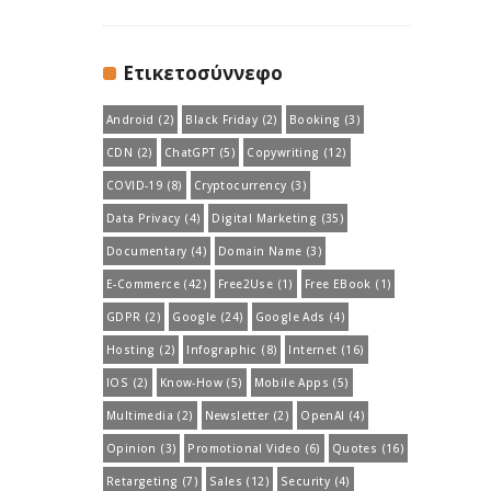
Ετικετοσύννεφο
Android
(2)
Black Friday
(2)
Booking
(3)
CDN
(2)
ChatGPT
(5)
Copywriting
(12)
COVID-19
(8)
Cryptocurrency
(3)
Data Privacy
(4)
Digital Marketing
(35)
Documentary
(4)
Domain Name
(3)
E-Commerce
(42)
Free2Use
(1)
Free EBook
(1)
GDPR
(2)
Google
(24)
Google Ads
(4)
Hosting
(2)
Infographic
(8)
Internet
(16)
IOS
(2)
Know-How
(5)
Mobile Apps
(5)
Multimedia
(2)
Newsletter
(2)
OpenAI
(4)
Opinion
(3)
Promotional Video
(6)
Quotes
(16)
Retargeting
(7)
Sales
(12)
Security
(4)