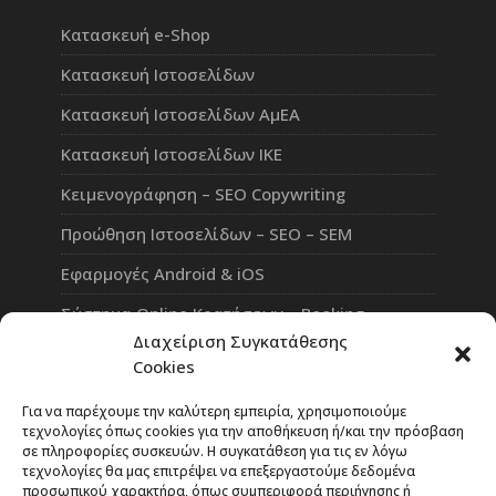
Κατασκευή e-Shop
Κατασκευή Ιστοσελίδων
Κατασκευή Ιστοσελίδων ΑμΕΑ
Κατασκευή Ιστοσελίδων ΙΚΕ
Κειμενογράφηση – SEO Copywriting
Προώθηση Ιστοσελίδων – SEO – SEM
Εφαρμογές Android & iOS
Σύστημα Online Κρατήσεων – Booking
Διαχείριση Συγκατάθεσης
Πλατφόρμα Τηλεκπαίδευσης eLearning
Cookies
Επαγγελματικό Social Network
Για να παρέχουμε την καλύτερη εμπειρία, χρησιμοποιούμε
τεχνολογίες όπως cookies για την αποθήκευση ή/και την πρόσβαση
σε πληροφορίες συσκευών. Η συγκατάθεση για τις εν λόγω
τεχνολογίες θα μας επιτρέψει να επεξεργαστούμε δεδομένα
προσωπικού χαρακτήρα, όπως συμπεριφορά περιήγησης ή