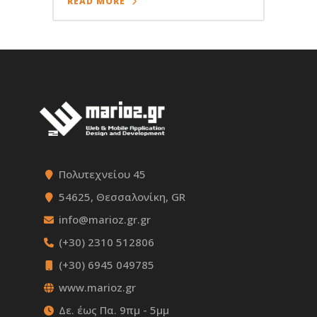
READ MORE
Πολυτεχνείου 45
54625, Θεσσαλονίκη, GR
info@marioz.gr.gr
(+30) 2310 512806
(+30) 6945 049785
www.marioz.gr
Δε. έως Πα. 9πμ - 5μμ