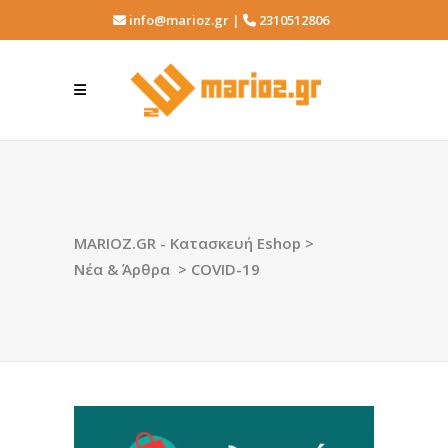
info@marioz.gr |
2310512806
MARIOZ.GR - Κατασκευή Eshop
>
Νέα & Άρθρα
>
COVID-19