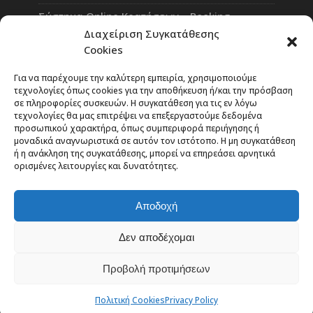
Σύστημα Online Κρατήσεων – Booking
Διαχείριση Συγκατάθεσης
Πλατφόρμα Τηλεκπαίδευσης eLearning
Cookies
Επαγγελματικό Social Network
Για να παρέχουμε την καλύτερη εμπειρία, χρησιμοποιούμε
τεχνολογίες όπως cookies για την αποθήκευση ή/και την πρόσβαση
σε πληροφορίες συσκευών. Η συγκατάθεση για τις εν λόγω
τεχνολογίες θα μας επιτρέψει να επεξεργαστούμε δεδομένα
προσωπικού χαρακτήρα, όπως συμπεριφορά περιήγησης ή
Rate Our Services
μοναδικά αναγνωριστικά σε αυτόν τον ιστότοπο. Η μη συγκατάθεση
ή η ανάκληση της συγκατάθεσης, μπορεί να επηρεάσει αρνητικά
ορισμένες λειτουργίες και δυνατότητες.
Η κριτική σας είναι το βαρόμετρο της επιτυχίας
μας!
Αποδοχή
Δεν αποδέχομαι
Προβολή προτιμήσεων
MARIOZ.GR © All Rights Reserved 2026
Πολιτική Cookies
Privacy Policy