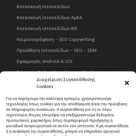
Κατασκευή Ιστοσελίδων
Κατασκευή Ιστοσελίδων ΑμΕΑ
Κατασκευή Ιστοσελίδων ΙΚΕ
Κειμενογράφηση – SEO Copywriting
Προώθηση Ιστοσελίδων – SEO – SEM
Εφαρμογές Android & iOS
Σύστημα Online Κρατήσεων – Booking
Διαχείριση Συγκατάθεσης
Πλατφόρμα Τηλεκπαίδευσης eLearning
Cookies
Επαγγελματικό Social Network
Για να παρέχουμε την καλύτερη εμπειρία, χρησιμοποιούμε
τεχνολογίες όπως cookies για την αποθήκευση ή/και την πρόσβαση
σε πληροφορίες συσκευών. Η συγκατάθεση για τις εν λόγω
τεχνολογίες θα μας επιτρέψει να επεξεργαστούμε δεδομένα
προσωπικού χαρακτήρα, όπως συμπεριφορά περιήγησης ή
Rate Our Services
μοναδικά αναγνωριστικά σε αυτόν τον ιστότοπο. Η μη συγκατάθεση
ή η ανάκληση της συγκατάθεσης, μπορεί να επηρεάσει αρνητικά