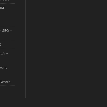
ΙΚΕ
– SEO –
S
εων –
υσης
etwork