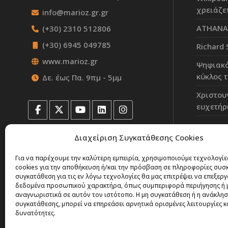
χρειάζε
info@marioz.gr.gr
ATHANAS
(+30) 2310 512806
(+30) 6945 049785
Richard 
www.marioz.gr
Ψηφιακά
κύκλος 
Δε. έως Πα. 9πμ - 5μμ
Χριστου
ευχετήρ
Διαχείριση Συγκατάθεσης Cookies
Για να παρέχουμε την καλύτερη εμπειρία, χρησιμοποιούμε τεχνολογί
cookies για την αποθήκευση ή/και την πρόσβαση σε πληροφορίες συσ
συγκατάθεση για τις εν λόγω τεχνολογίες θα μας επιτρέψει να επεξερ
δεδομένα προσωπικού χαρακτήρα, όπως συμπεριφορά περιήγησης ή 
αναγνωριστικά σε αυτόν τον ιστότοπο. Η μη συγκατάθεση ή η ανάκλησ
συγκατάθεσης, μπορεί να επηρεάσει αρνητικά ορισμένες λειτουργίες κ
δυνατότητες.