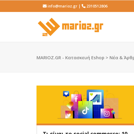
info@marioz.gr |
2310512806
Κατασκευή Ιστοσελίδων
Κατ
Εφαρμογές Android & iOS
Κατ
Κατασκευή Ιστοσελίδων ΑμΕΑ
Ασ
MARIOZ.GR - Κατασκευή Eshop
>
Νέα & Άρθ
Κειμενογράφηση – Copywriting
Cu
Κατασκευή Ιστοσελίδων
Κατ
New
Δωρεάν SEO Έλεγχος
CDN
Εφαρμογές Android & iOS
Κατ
Κατασκευή Ιστοσελίδων ΑμΕΑ
Ασ
Κειμενογράφηση – Copywriting
Cu
New
Δωρεάν SEO Έλεγχος
CDN
Τι είναι το social commerce; 10