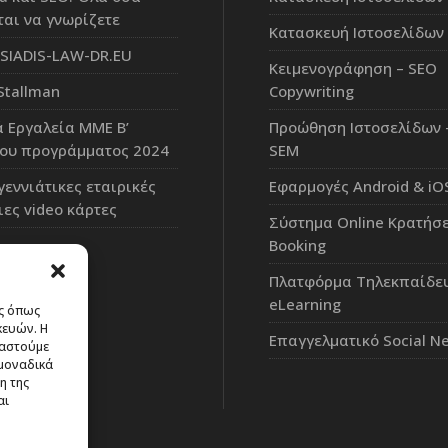
ται να γνωρίζετε
Κατασκευή Ιστοσελίδων 
IADIS-LAW-DR.EU
Κειμενογράφηση – SEO
Stallman
Copywriting
 Εργαλεία ΜΜΕ Β’
Προώθηση Ιστοσελίδων 
του προγράμματος 2024
SEM
γεννιάτικες εταιρικές
Εφαρμογές Android & iO
ιες video κάρτες
Σύστημα Online Κρατήσ
Booking
Πλατφόρμα Τηλεκπαίδε
eLearning
ες όπως
κευών. Η
Επαγγελματικό Social N
γαστούμε
μοναδικά
η της
αι