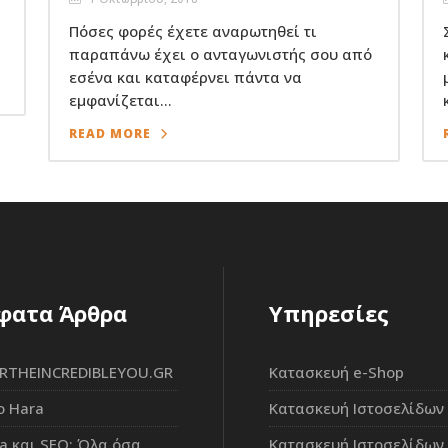
Πόσες φορές έχετε αναρωτηθεί τι
παραπάνω έχει ο ανταγωνιστής σου από
εσένα και καταφέρνει πάντα να
εμφανίζεται...
READ MORE
φατα Άρθρα
Υπηρεσίες
RTHEINCREDIBLEYOU.GR
Κατασκευή e-Shop
o Hara
Κατασκευή Ιστοσελίδων
ia και SEO: Όλα όσα
Κατασκευή Ιστοσελίδων