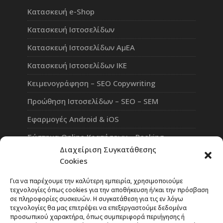
Κατασκευή e-Shop
Κατασκευή Ιστοσελίδων
Κατασκευή Ιστοσελίδων ΑμΕΑ
Κατασκευή Ιστοσελίδων ΙΚΕ
Κειμενογράφηση – SEO Copywriting
Προώθηση Ιστοσελίδων – SEO – SEM
Εφαρμογές Android & iOS
Σύστημα Online Κρατήσεων – Booking
Διαχείριση Συγκατάθεσης
Πλατφόρμα Τηλεκπαίδευσης eLearning
Cookies
Επαγγελματικό Social Network
Για να παρέχουμε την καλύτερη εμπειρία, χρησιμοποιούμε
τεχνολογίες όπως cookies για την αποθήκευση ή/και την πρόσβαση
σε πληροφορίες συσκευών. Η συγκατάθεση για τις εν λόγω
τεχνολογίες θα μας επιτρέψει να επεξεργαστούμε δεδομένα
προσωπικού χαρακτήρα, όπως συμπεριφορά περιήγησης ή