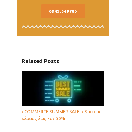
6945.049785
Related Posts
eCOMMERCE SUMMER SALE: eShop με
κέρδος έως και 50%