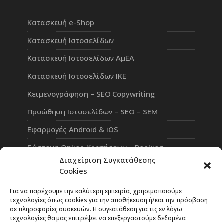
Κατασκευή e-Shop
Κατασκευή Ιστοσελίδων
Κατασκευή Ιστοσελίδων ΑμΕΑ
Κατασκευή Ιστοσελίδων ΙΚΕ
Κειμενογράφηση – SEO Copywriting
Προώθηση Ιστοσελίδων – SEO – SEM
Εφαρμογές Android & iOS
Σύστημα Online Κρατήσεων – Booking
Διαχείριση Συγκατάθεσης
Πλατφόρμα Τηλεκπαίδευσης eLearning
Cookies
Επαγγελματικό Social Network
Για να παρέχουμε την καλύτερη εμπειρία, χρησιμοποιούμε
τεχνολογίες όπως cookies για την αποθήκευση ή/και την πρόσβαση
σε πληροφορίες συσκευών. Η συγκατάθεση για τις εν λόγω
τεχνολογίες θα μας επιτρέψει να επεξεργαστούμε δεδομένα