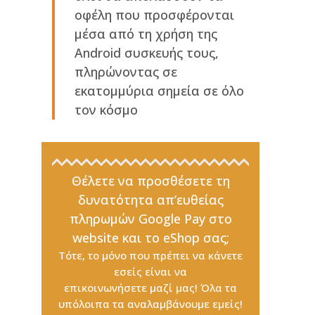
οφέλη που προσφέρονται
μέσα από τη χρήση της
Android συσκευής τους,
πληρώνοντας σε
εκατομμύρια σημεία σε όλο
τον κόσμο
Θέλετε να προσθέσετε τη
δυνατότητα απ’ευθείας
πληρωμών Google Pay στο
website και το eShop σας;
Τότε, το μόνο που πρέπει να κάνετε
εσείς είναι να
επικοινωνήσετε μαζί μας!
Όλα τα
υπόλοιπα τα αναλαμβάνουμε εμείς!