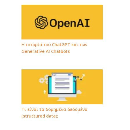
Η ιστορία του ChatGPT και των
Generative AI Chatbots
Τι είναι τα δομημένα δεδομένα
(structured data);