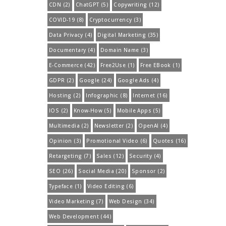
CDN
(2)
ChatGPT
(5)
Copywriting
(12)
COVID-19
(8)
Cryptocurrency
(3)
Data Privacy
(4)
Digital Marketing
(35)
Documentary
(4)
Domain Name
(3)
E-Commerce
(42)
Free2Use
(1)
Free EBook
(1)
GDPR
(2)
Google
(24)
Google Ads
(4)
Hosting
(2)
Infographic
(8)
Internet
(16)
IOS
(2)
Know-How
(5)
Mobile Apps
(5)
Multimedia
(2)
Newsletter
(2)
OpenAI
(4)
Opinion
(3)
Promotional Video
(6)
Quotes
(16)
Retargeting
(7)
Sales
(12)
Security
(4)
SEO
(26)
Social Media
(20)
Sponsor
(2)
Typeface
(1)
Video Editing
(6)
Video Marketing
(7)
Web Design
(34)
Web Development
(44)