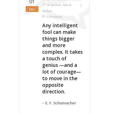
01
In
Quotes
,
Νέα &
Ιαν
Άρθρα
Comments
Any intelligent
fool can make
things bigger
and more
complex. It takes
a touch of
genius —and a
lot of courage—
to move in the
opposite
direction.
– E. F. Schumacher