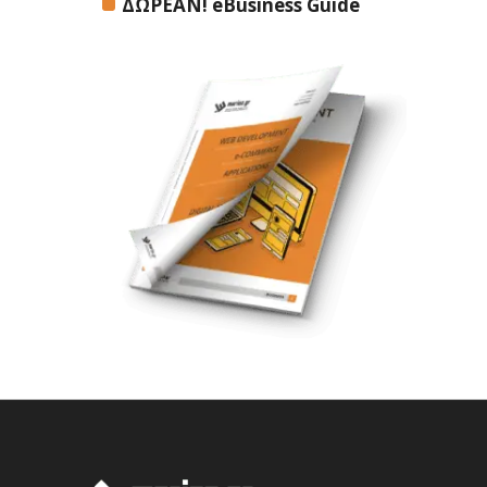
ΔΩΡΕΑΝ! eBusiness Guide