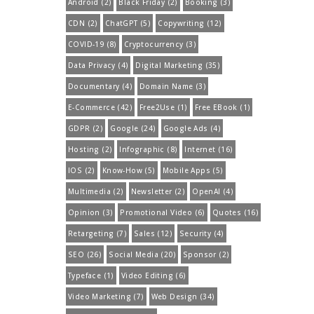
Android
(2)
Black Friday
(2)
Booking
(3)
CDN
(2)
ChatGPT
(5)
Copywriting
(12)
COVID-19
(8)
Cryptocurrency
(3)
Data Privacy
(4)
Digital Marketing
(35)
Documentary
(4)
Domain Name
(3)
E-Commerce
(42)
Free2Use
(1)
Free EBook
(1)
GDPR
(2)
Google
(24)
Google Ads
(4)
Hosting
(2)
Infographic
(8)
Internet
(16)
IOS
(2)
Know-How
(5)
Mobile Apps
(5)
Multimedia
(2)
Newsletter
(2)
OpenAI
(4)
Opinion
(3)
Promotional Video
(6)
Quotes
(16)
Retargeting
(7)
Sales
(12)
Security
(4)
SEO
(26)
Social Media
(20)
Sponsor
(2)
Typeface
(1)
Video Editing
(6)
Video Marketing
(7)
Web Design
(34)