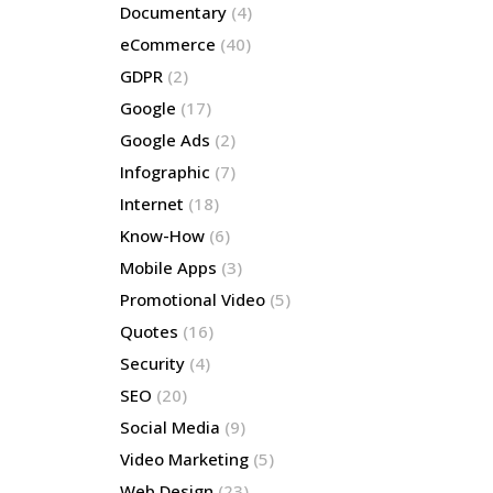
Documentary
(4)
eCommerce
(40)
GDPR
(2)
Google
(17)
Google Ads
(2)
Infographic
(7)
Internet
(18)
Know-How
(6)
Mobile Apps
(3)
Promotional Video
(5)
Quotes
(16)
Security
(4)
SEO
(20)
Social Media
(9)
Video Marketing
(5)
Web Design
(23)