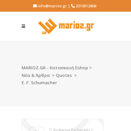
info@marioz.gr |
2310512806
MARIOZ.GR - Κατασκευή Eshop
>
Νέα & Άρθρα
>
Quotes
>
E. F. Schumacher
By
Marios Zachariadis