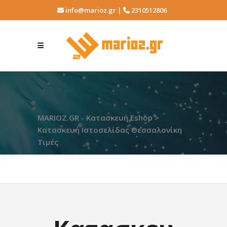
info@marioz.gr |
2310512806
MARIOZ.GR - Κατασκευή Eshop
>
Κατασκευή Ιστοσελίδας Θεσσαλονίκη
Τιμές