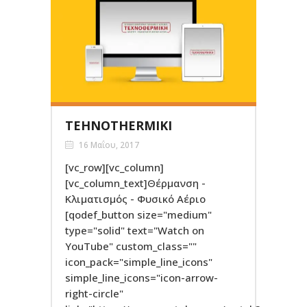
TEHNOTHERMIKI
16 Μαΐου, 2017
[vc_row][vc_column]
[vc_column_text]Θέρμανση -
Κλιματισμός - Φυσικό Αέριο
[qodef_button size="medium"
type="solid" text="Watch on
YouTube" custom_class=""
icon_pack="simple_line_icons"
simple_line_icons="icon-arrow-
right-circle"