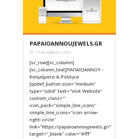
PAPAIOANNOUJEWELS.GR
15 Νοεμβρίου, 2021
[vc_row][vc_column]
[vc_column_text]ΠΑΠΑΪΩΑΝΝΟΥ -
Κοσμήματα & Ρολόγια
[qodef_button size="medium"
type="solid" text="Visit Website"
custom_class=""
icon_pack="simple_line_icons"
simple_line_icons="icon-arrow-
right-circle"
link="https://papaioannoujewels.gr/"
target="_blank" color="#fff"