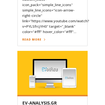
icon_pack="simple_line_icons"
simple_line_icons="icon-arrow-
right-circle"
link="https://www.youtube.com/watch?
v=PYLSfrcjYH0" target="_blank"
color="#fff" hover_color="#fff"...
READ MORE
EV-ANALYSIS.GR