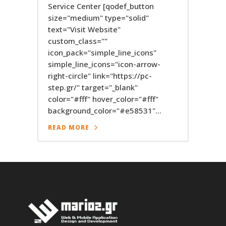
Service Center [qodef_button
size="medium" type="solid"
text="Visit Website"
custom_class=""
icon_pack="simple_line_icons"
simple_line_icons="icon-arrow-
right-circle" link="https://pc-
step.gr/" target="_blank"
color="#fff" hover_color="#fff"
background_color="#e58531"...
READ MORE