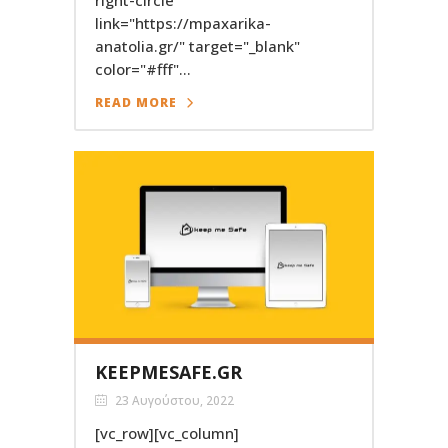
link="https://mpaxarika-
anatolia.gr/" target="_blank"
color="#fff"...
READ MORE
KEEPMESAFE.GR
23 Αυγούστου, 2022
[vc_row][vc_column]