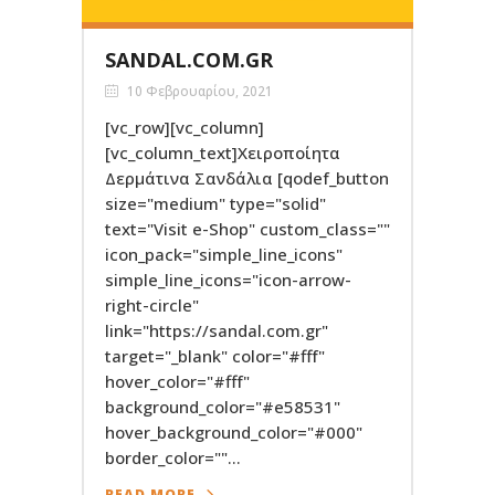
SANDAL.COM.GR
10 Φεβρουαρίου, 2021
[vc_row][vc_column]
[vc_column_text]Χειροποίητα
Δερμάτινα Σανδάλια [qodef_button
size="medium" type="solid"
text="Visit e-Shop" custom_class=""
icon_pack="simple_line_icons"
simple_line_icons="icon-arrow-
right-circle"
link="https://sandal.com.gr"
target="_blank" color="#fff"
hover_color="#fff"
background_color="#e58531"
hover_background_color="#000"
border_color=""...
READ MORE