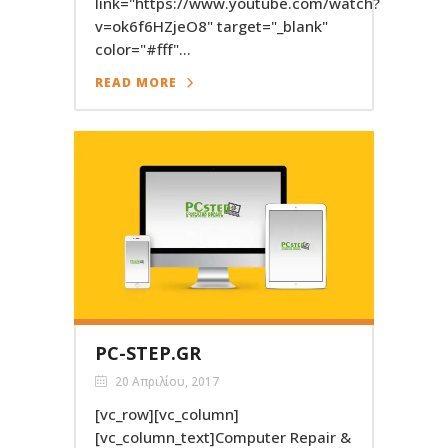
link="https://www.youtube.com/watch?
v=ok6f6HZjeO8" target="_blank"
color="#fff"...
READ MORE
PC-STEP.GR
20 Απριλίου, 2017
[vc_row][vc_column]
[vc_column_text]Computer Repair &