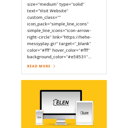
size="medium" type="solid"
text="Visit Website"
custom_class=""
icon_pack="simple_line_icons"
simple_line_icons="icon-arrow-
right-circle" link="https://hehe-
messyplay.gr/" target="_blank"
color="#fff" hover_color="#fff"
background_color="#e58531"...
READ MORE