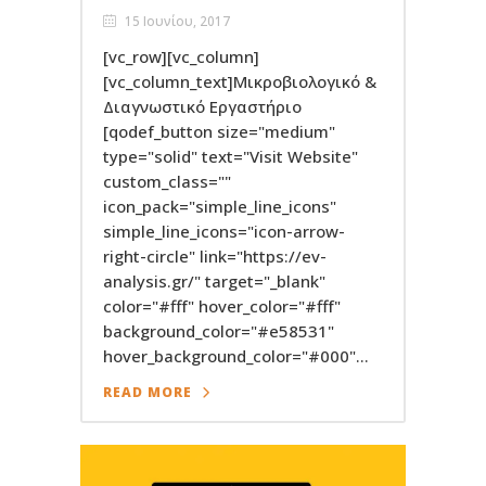
15 Ιουνίου, 2017
[vc_row][vc_column]
[vc_column_text]Μικροβιολογικό &
Διαγνωστικό Εργαστήριο
[qodef_button size="medium"
type="solid" text="Visit Website"
custom_class=""
icon_pack="simple_line_icons"
simple_line_icons="icon-arrow-
right-circle" link="https://ev-
analysis.gr/" target="_blank"
color="#fff" hover_color="#fff"
background_color="#e58531"
hover_background_color="#000"...
READ MORE