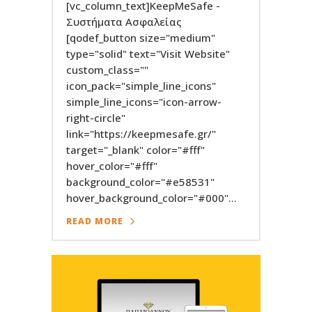
[vc_column_text]KeepMeSafe -
Συστήματα Ασφαλείας
[qodef_button size="medium"
type="solid" text="Visit Website"
custom_class=""
icon_pack="simple_line_icons"
simple_line_icons="icon-arrow-
right-circle"
link="https://keepmesafe.gr/"
target="_blank" color="#fff"
hover_color="#fff"
background_color="#e58531"
hover_background_color="#000"...
READ MORE