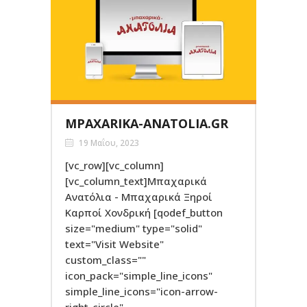
MPAXARIKA-ANATOLIA.GR
19 Μαΐου, 2023
[vc_row][vc_column]
[vc_column_text]Μπαχαρικά
Ανατόλια - Μπαχαρικά Ξηροί
Καρποί Χονδρική [qodef_button
size="medium" type="solid"
text="Visit Website"
custom_class=""
icon_pack="simple_line_icons"
simple_line_icons="icon-arrow-
right-circle"