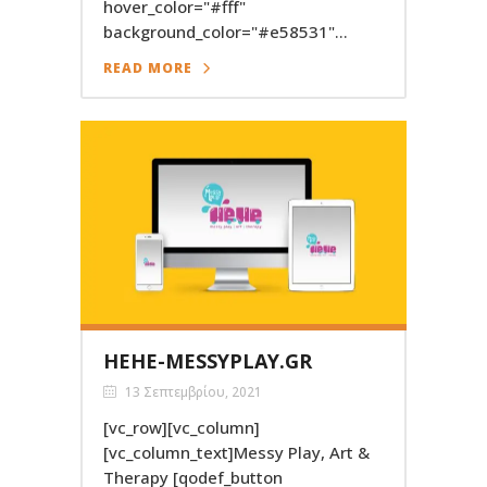
hover_color="#fff"
background_color="#e58531"...
READ MORE
HEHE-MESSYPLAY.GR
13 Σεπτεμβρίου, 2021
[vc_row][vc_column]
[vc_column_text]Messy Play, Art &
Therapy [qodef_button