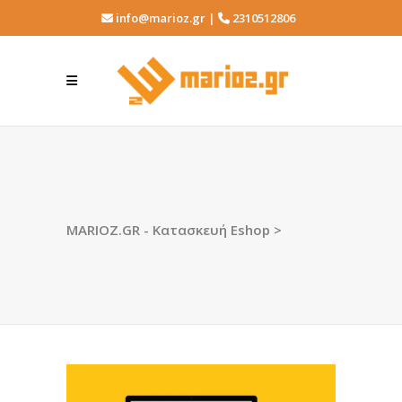
info@marioz.gr |
2310512806
MARIOZ.GR - Κατασκευή Eshop
>