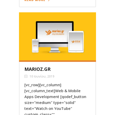
MARIOZ.GR
10 Ιουνίου, 2019
[vc_row][vc_column]
[vc_column_text]Web & Mobile
Apps Development [qodef_button
size="medium" type="solid"
text="Watch on YouTube"
custom_class=""