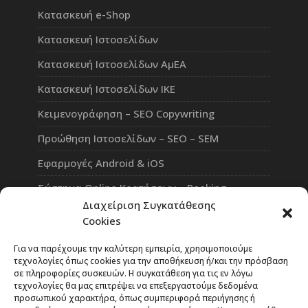
Κατασκευή e-Shop
Κατασκευή Ιστοσελίδων
Κατασκευή Ιστοσελίδων ΑμΕΑ
Κατασκευή Ιστοσελίδων ΙΚΕ
Κειμενογράφηση – SEO Copywriting
Προώθηση Ιστοσελίδων – SEO – SEM
Εφαρμογές Android & iOS
Σύστημα Online Κρατήσεων – Booking
Διαχείριση Συγκατάθεσης
Πλατφόρμα Τηλεκπαίδευσης eLearning
Cookies
Επαγγελματικό Social Network
Για να παρέχουμε την καλύτερη εμπειρία, χρησιμοποιούμε
τεχνολογίες όπως cookies για την αποθήκευση ή/και την πρόσβαση
σε πληροφορίες συσκευών. Η συγκατάθεση για τις εν λόγω
τεχνολογίες θα μας επιτρέψει να επεξεργαστούμε δεδομένα
προσωπικού χαρακτήρα, όπως συμπεριφορά περιήγησης ή