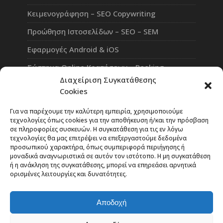
Κειμενογράφηση – SEO Copywriting
Προώθηση Ιστοσελίδων – SEO – SEM
Εφαρμογές Android & iOS
Σύστημα Online Κρατήσεων – Booking
Διαχείριση Συγκατάθεσης
Πλατφόρμα Τηλεκπαίδευσης eLearning
Cookies
Επαγγελματικό Social Network
Για να παρέχουμε την καλύτερη εμπειρία, χρησιμοποιούμε
τεχνολογίες όπως cookies για την αποθήκευση ή/και την πρόσβαση
σε πληροφορίες συσκευών. Η συγκατάθεση για τις εν λόγω
τεχνολογίες θα μας επιτρέψει να επεξεργαστούμε δεδομένα
προσωπικού χαρακτήρα, όπως συμπεριφορά περιήγησης ή
Rate Our Services
μοναδικά αναγνωριστικά σε αυτόν τον ιστότοπο. Η μη συγκατάθεση
ή η ανάκληση της συγκατάθεσης, μπορεί να επηρεάσει αρνητικά
ορισμένες λειτουργίες και δυνατότητες.
Η κριτική σας είναι το βαρόμετρο της επιτυχίας
μας!
Αποδοχή