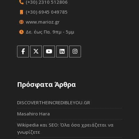
(+30) 2310 512806
(+30) 6945 049785
www.marioz.gr
Δε. έως Πα. 9πμ - 5μμ
Πρόσφατα Άρθρα
DISCOVERTHEINCREDIBLEYOU.GR
Masahiro Hara
Wikipedia και SEO: Όλα όσα χρειάζεται να
γνωρίζετε