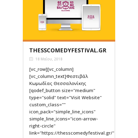
THESSCOMEDYFESTIVAL.GR
18 Μαΐου, 2018
[vc_row][vc_column]
[vc_column_text]Φεστιβάλ
Κωμωδίας Θεσσαλονίκης
[qodef_button size="medium"
type="solid" text="Visit Website"
custom_class=""
icon_pack="simple_line_icons"
simple_line_icons="icon-arrow-
right-circle"
link="https://thesscomedyfestival.gr/"