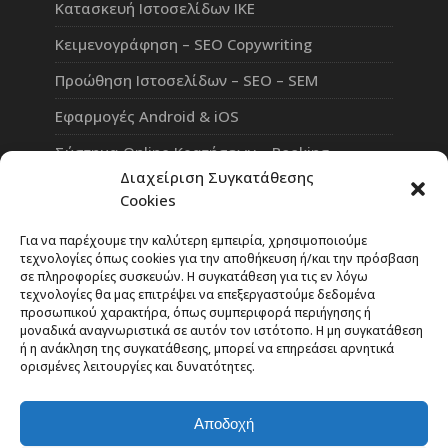
Κατασκευή Ιστοσελίδων ΙΚΕ
Κειμενογράφηση – SEO Copywriting
Προώθηση Ιστοσελίδων – SEO – SEM
Εφαρμογές Android & iOS
Σύστημα Online Κρατήσεων – Booking
Διαχείριση Συγκατάθεσης
Πλατφόρμα Τηλεκπαίδευσης eLearning
Cookies
Επαγγελματικό Social Network
Για να παρέχουμε την καλύτερη εμπειρία, χρησιμοποιούμε
τεχνολογίες όπως cookies για την αποθήκευση ή/και την πρόσβαση
σε πληροφορίες συσκευών. Η συγκατάθεση για τις εν λόγω
τεχνολογίες θα μας επιτρέψει να επεξεργαστούμε δεδομένα
προσωπικού χαρακτήρα, όπως συμπεριφορά περιήγησης ή
Rate Our Services
μοναδικά αναγνωριστικά σε αυτόν τον ιστότοπο. Η μη συγκατάθεση
ή η ανάκληση της συγκατάθεσης, μπορεί να επηρεάσει αρνητικά
ορισμένες λειτουργίες και δυνατότητες.
Η κριτική σας είναι το βαρόμετρο της επιτυχίας
μας!
Αποδοχή