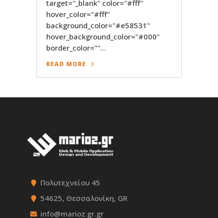
target="_blank" color="#fff"
hover_color="#fff"
background_color="#e58531"
hover_background_color="#000"
border_color=""...
READ MORE
Πολυτεχνείου 45
54625, Θεσσαλονίκη, GR
info@marioz.gr.gr