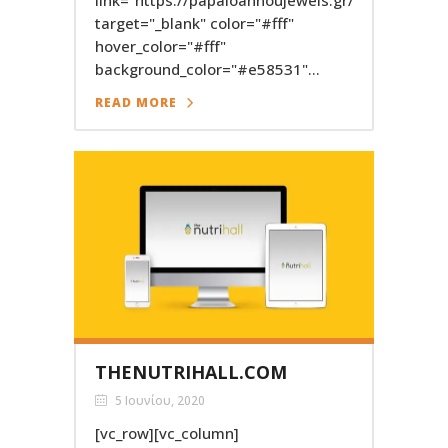
target="_blank" color="#fff"
hover_color="#fff"
background_color="#e58531"...
READ MORE
THENUTRIHALL.COM
5 Ιουνίου, 2020
[vc_row][vc_column]