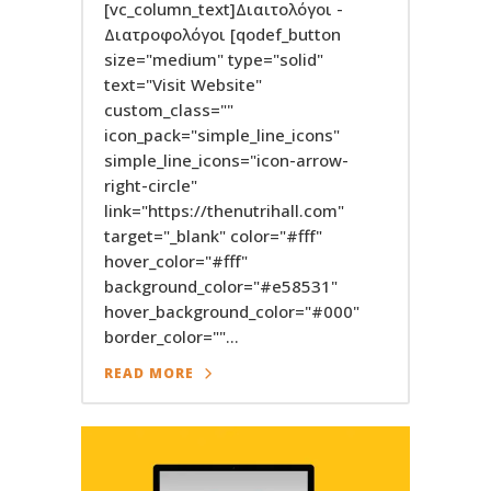
[vc_column_text]Διαιτολόγοι -
Διατροφολόγοι [qodef_button
size="medium" type="solid"
text="Visit Website"
custom_class=""
icon_pack="simple_line_icons"
simple_line_icons="icon-arrow-
right-circle"
link="https://thenutrihall.com"
target="_blank" color="#fff"
hover_color="#fff"
background_color="#e58531"
hover_background_color="#000"
border_color=""...
READ MORE