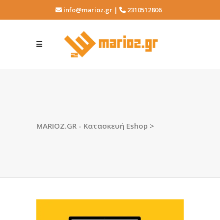
info@marioz.gr |
2310512806
MARIOZ.GR - Κατασκευή Eshop
>