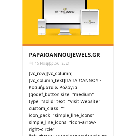
PAPAIOANNOUJEWELS.GR
15 Νοεμβρίου, 2021
[vc_row][vc_column]
[vc_column_text]ΠΑΠΑΪΩΑΝΝΟΥ -
Κοσμήματα & Ρολόγια
[qodef_button size="medium"
type="solid" text="Visit Website"
custom_class=""
icon_pack="simple_line_icons"
simple_line_icons="icon-arrow-
right-circle"
link="https://papaioannoujewels.gr/"