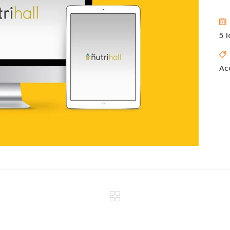
Email Marketing &
Automations
5 
Acc