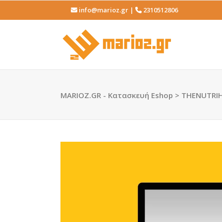
info@marioz.gr |
2310512806
Κατασκευή Ιστοσελίδων
Κατ
Εφαρμογές Android & iOS
Κατ
Κατασκευή Ιστοσελίδων ΑμΕΑ
Ασ
MARIOZ.GR - Κατασκευή Eshop
>
THENUTRI
Κειμενογράφηση – Copywriting
Cu
Κατασκευή Ιστοσελίδων
Κατ
New
Δωρεάν SEO Έλεγχος
CDN
Εφαρμογές Android & iOS
Κατ
Κατασκευή Ιστοσελίδων ΑμΕΑ
Ασ
Κειμενογράφηση – Copywriting
Cu
New
Δωρεάν SEO Έλεγχος
CDN