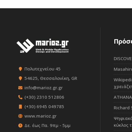
Πρόσ
DISCOVE
Πολυτεχνείου 45
Masahir
54625, Θεσσαλονίκη, GR
Wikiped
χρειάζε
info@marioz.gr.gr
ATHANAS
(+30) 2310 512806
(+30) 6945 049785
Richard 
www.marioz.gr
Ψηφιακά
κύκλος 
Δε. έως Πα. 9πμ - 5μμ