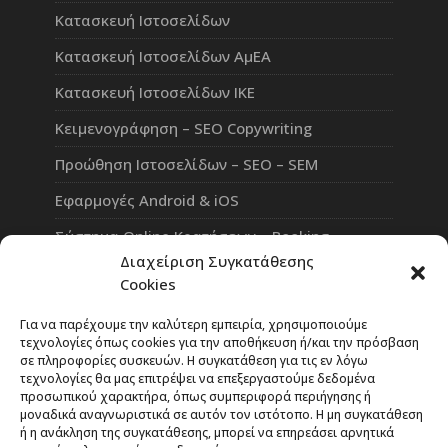
Κατασκευή Ιστοσελίδων
Κατασκευή Ιστοσελίδων ΑμΕΑ
Κατασκευή Ιστοσελίδων ΙΚΕ
Κειμενογράφηση – SEO Copywriting
Προώθηση Ιστοσελίδων – SEO – SEM
Εφαρμογές Android & iOS
Σύστημα Online Κρατήσεων – Booking
Διαχείριση Συγκατάθεσης
Πλατφόρμα Τηλεκπαίδευσης eLearning
Cookies
Επαγγελματικό Social Network
Για να παρέχουμε την καλύτερη εμπειρία, χρησιμοποιούμε
τεχνολογίες όπως cookies για την αποθήκευση ή/και την πρόσβαση
σε πληροφορίες συσκευών. Η συγκατάθεση για τις εν λόγω
τεχνολογίες θα μας επιτρέψει να επεξεργαστούμε δεδομένα
προσωπικού χαρακτήρα, όπως συμπεριφορά περιήγησης ή
Rate Our Services
μοναδικά αναγνωριστικά σε αυτόν τον ιστότοπο. Η μη συγκατάθεση
ή η ανάκληση της συγκατάθεσης, μπορεί να επηρεάσει αρνητικά