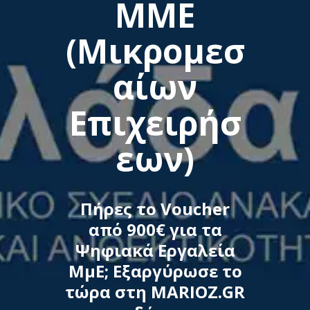
ΜΜΕ
(Μικρομεσ
αίων
Επιχειρήσ
εων)
Πήρες το Voucher
από 900€ για τα
Ψηφιακά Εργαλεία
ΜμΕ; Εξαργύρωσε το
τώρα στη MARIOZ.GR