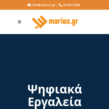
info@marioz.gr |
2310512806
Ψηφιακά
Εργαλεία