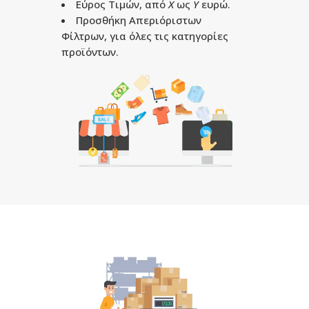
Εύρος Τιμών, από
Χ
ως
Υ
ευρώ.
Προσθήκη Απεριόριστων
Φίλτρων, για όλες τις κατηγορίες
προϊόντων.