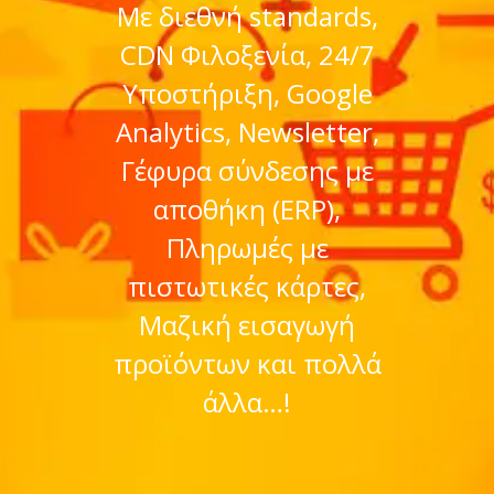
Με διεθνή standards,
CDN Φιλοξενία, 24/7
Υποστήριξη, Google
Analytics, Newsletter,
Γέφυρα σύνδεσης με
αποθήκη (ERP),
Πληρωμές με
πιστωτικές κάρτες,
Μαζική εισαγωγή
προϊόντων και πολλά
άλλα…!