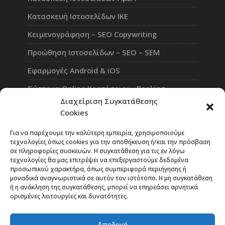
Κατασκευή Ιστοσελίδων ΙΚΕ
Κειμενογράφηση – SEO Copywriting
Προώθηση Ιστοσελίδων – SEO – SEM
Εφαρμογές Android & iOS
Σύστημα Online Κρατήσεων – Booking
Διαχείριση Συγκατάθεσης
Πλατφόρμα Τηλεκπαίδευσης eLearning
Cookies
Επαγγελματικό Social Network
Για να παρέχουμε την καλύτερη εμπειρία, χρησιμοποιούμε
τεχνολογίες όπως cookies για την αποθήκευση ή/και την πρόσβαση
σε πληροφορίες συσκευών. Η συγκατάθεση για τις εν λόγω
τεχνολογίες θα μας επιτρέψει να επεξεργαστούμε δεδομένα
προσωπικού χαρακτήρα, όπως συμπεριφορά περιήγησης ή
Rate Our Services
μοναδικά αναγνωριστικά σε αυτόν τον ιστότοπο. Η μη συγκατάθεση
ή η ανάκληση της συγκατάθεσης, μπορεί να επηρεάσει αρνητικά
ορισμένες λειτουργίες και δυνατότητες.
Η κριτική σας είναι το βαρόμετρο της επιτυχίας
μας!
Αποδοχή