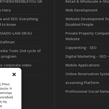
RTHEINCREDIBLEYOU.GR
Retail & Wholesale e-Sh
o Hara
Web Development
a and SEO: Everything
Website Development fo
d to know
Disabled People
IADIS-LAW-DR.EU
Private Property Compa
Website
Stallman
Copywriting - SEO
Media Tools 2nd cycle of
4 program
Digital Marketing – SEO 
s corporate video
Mobile Applications
 cards
Online Reservation Sys
eLearning Platform
ες όπως
κευών. Η
Professional Social Net
γαστούμε
μοναδικά
η της
αι