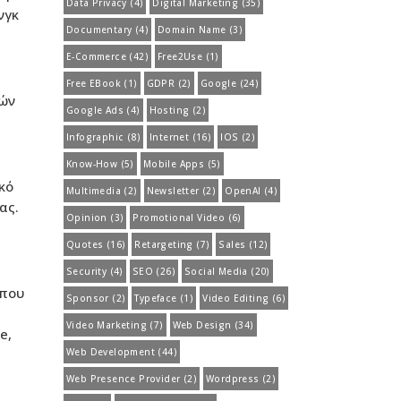
Data Privacy
(4)
Digital Marketing
(35)
νγκ
Documentary
(4)
Domain Name
(3)
E-Commerce
(42)
Free2Use
(1)
Free EBook
(1)
GDPR
(2)
Google
(24)
νών
Google Ads
(4)
Hosting
(2)
Infographic
(8)
Internet
(16)
IOS
(2)
Know-How
(5)
Mobile Apps
(5)
κό
Multimedia
(2)
Newsletter
(2)
OpenAI
(4)
ας.
Opinion
(3)
Promotional Video
(6)
Quotes
(16)
Retargeting
(7)
Sales
(12)
Security
(4)
SEO
(26)
Social Media
(20)
ύπου
Sponsor
(2)
Typeface
(1)
Video Editing
(6)
Video Marketing
(7)
Web Design
(34)
e,
Web Development
(44)
Web Presence Provider
(2)
Wordpress
(2)