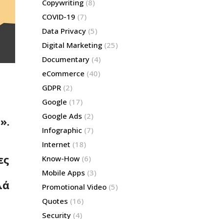
Copywriting
(8)
COVID-19
(7)
Data Privacy
(5)
Digital Marketing
(25)
Documentary
(4)
eCommerce
(40)
GDPR
(2)
Google
(17)
Google Ads
(2)
».
Infographic
(7)
Internet
(18)
ες
Know-How
(6)
Mobile Apps
(3)
λά
Promotional Video
(5)
Quotes
(16)
Security
(4)