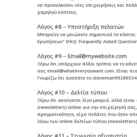
να προσελκύσει νέες επιχειρήσεις και πελά
χαμηλού κόστους.
Λόγος #8 – Υποστήριξη πελατών
Μπορείτε να μειώσετε σημαντικά το κόστος
Ερωτήσεων’’ (FAQ: Frequently Asked Questio
Λόγος #9 – Email@mywebsite.com
Ξέρω ότι υπάρχουν άλλοι τρόποι να το κάνετ
σας email@whateveryouwant.com. Είναι πιο 
Γνωρίζω ότι αγαπάτε το steveman99286534@
Λόγος #10 – Δελτία τύπου
Ξέρω ότι ακούγεται λίγο μακριά, αλλά είνα
(newsletters) online για την επιχείρησή σας
πραγματικότητα, είχα πελάτες που ήταν από
λόγω των online δελτίων τύπου (newsletters)
Λόγος #11 – Στιγμιαία αξιοπιστία