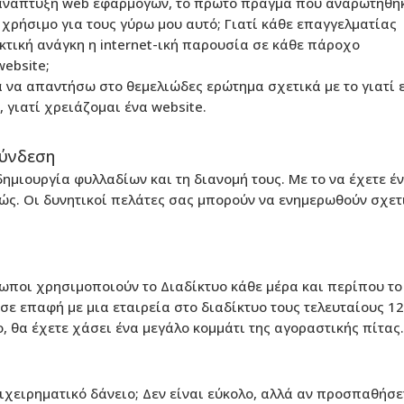
 ανάπτυξη web εφαρμογών, το πρώτο πράγμα που αναρωτήθη
 χρήσιμο για τους γύρω μου αυτό; Γιατί κάθε επαγγελματίας
ακτική ανάγκη η internet-ική παρουσία σε κάθε πάροχο
website;
 να απαντήσω στο θεμελιώδες ερώτημα σχετικά με το γιατί 
 γιατί χρειάζομαι ένα website.
σύνδεση
δημιουργία φυλλαδίων και τη διανομή τους. Με το να έχετε έ
λώς. Οι δυνητικοί πελάτες σας μπορούν να ενημερωθούν σχετ
ωποι χρησιμοποιούν το Διαδίκτυο κάθε μέρα και περίπου το
σε επαφή με μια εταιρεία στο διαδίκτυο τους τελευταίους 12
ο, θα έχετε χάσει ένα μεγάλο κομμάτι της αγοραστικής πίτας.
ειρηματικό δάνειο; Δεν είναι εύκολο, αλλά αν προσπαθήσε