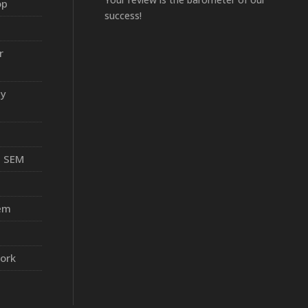
op
success!
r
ny
– SEM
tem
work