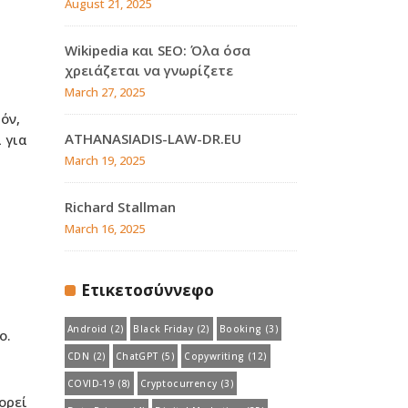
August 21, 2025
Wikipedia και SEO: Όλα όσα
χρειάζεται να γνωρίζετε
March 27, 2025
όν,
ATHANASIADIS-LAW-DR.EU
 για
March 19, 2025
Richard Stallman
March 16, 2025
Ετικετοσύννεφο
Android
(2)
Black Friday
(2)
Booking
(3)
ο.
CDN
(2)
ChatGPT
(5)
Copywriting
(12)
COVID-19
(8)
Cryptocurrency
(3)
ορεί