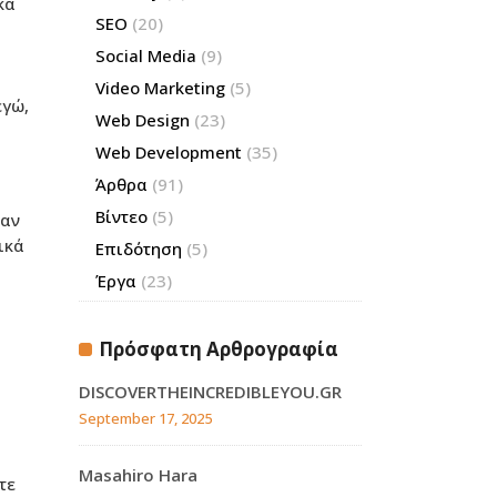
κα
SEO
(20)
Social Media
(9)
Video Marketing
(5)
εγώ,
Web Design
(23)
Web Development
(35)
Άρθρα
(91)
Βίντεο
(5)
ναν
ικά
Επιδότηση
(5)
Έργα
(23)
Πρόσφατη Αρθρογραφία
DISCOVERTHEINCREDIBLEYOU.GR
September 17, 2025
Masahiro Hara
τε