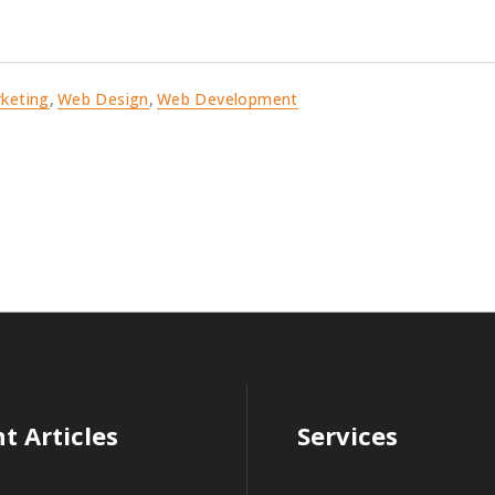
keting
,
Web Design
,
Web Development
t Articles
Services