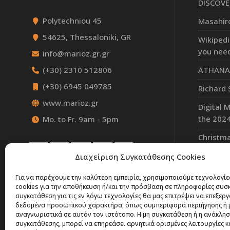
DISCOVE
Polytechniou 45
Masahir
54625, Thessaloniki, GR
Wikipedi
you nee
info@marioz.gr.gr
ATHANAS
(+30) 2310 512806
(+30) 6945 049785
Richard 
www.marioz.gr
Digital 
the 202
Mo. to Fr. 9am - 5pm
Christma
greeting
Διαχείριση Συγκατάθεσης Cookies
Για να παρέχουμε την καλύτερη εμπειρία, χρησιμοποιούμε τεχνολογί
cookies για την αποθήκευση ή/και την πρόσβαση σε πληροφορίες συσ
συγκατάθεση για τις εν λόγω τεχνολογίες θα μας επιτρέψει να επεξερ
δεδομένα προσωπικού χαρακτήρα, όπως συμπεριφορά περιήγησης ή 
αναγνωριστικά σε αυτόν τον ιστότοπο. Η μη συγκατάθεση ή η ανάκλησ
συγκατάθεσης, μπορεί να επηρεάσει αρνητικά ορισμένες λειτουργίες κ