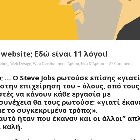
Email Marketing &
Automations
website; Εδώ είναι 11 λόγοι!
eting
,
Web Design
,
Web Development
,
Άρθρα
,
Νέα & Άρθρα
Comments
e; … Ο Steve Jobs ρωτούσε επίσης «γιατί
την επιχείρηση του – όλους, από τους
στές να κάνουν κάθε εργασία με
συνέχεια θα τους ρωτούσε: «γιατί έκαν
ε το συγκεκριμένο τρόπο;».
αυτό ήταν που έκαναν και οι άλλοι” απ
 καλή.