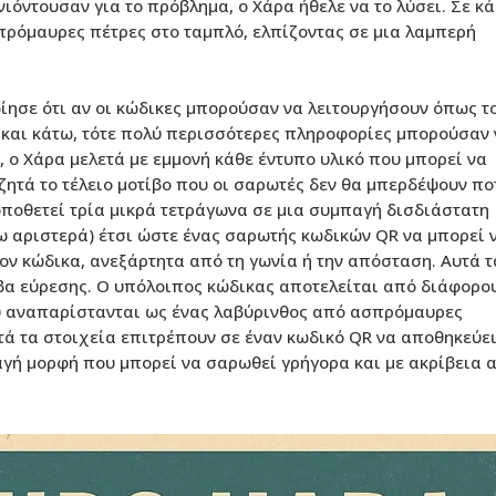
ιόντουσαν για το πρόβλημα, ο Χάρα ήθελε να το λύσει. Σε κ
σπρόμαυρες πέτρες στο ταμπλό, ελπίζοντας σε μια λαμπερή
ίησε ότι αν οι κώδικες μπορούσαν να λειτουργήσουν όπως το
ω και κάτω, τότε πολύ περισσότερες πληροφορίες μπορούσαν
, ο Χάρα μελετά με εμμονή κάθε έντυπο υλικό που μπορεί να
αζητά το τέλειο μοτίβο που οι σαρωτές δεν θα μπερδέψουν πο
τοποθετεί τρία μικρά τετράγωνα σε μια συμπαγή δισδιάστατη
ω αριστερά) έτσι ώστε ένας σαρωτής κωδικών QR να μπορεί 
ον κώδικα, ανεξάρτητα από τη γωνία ή την απόσταση. Αυτά τ
ίβα εύρεσης. Ο υπόλοιπος κώδικας αποτελείται από διάφορο
 αναπαρίστανται ως ένας λαβύρινθος από ασπρόμαυρες
τά τα στοιχεία επιτρέπουν σε έναν κωδικό QR να αποθηκεύε
γή μορφή που μπορεί να σαρωθεί γρήγορα και με ακρίβεια 