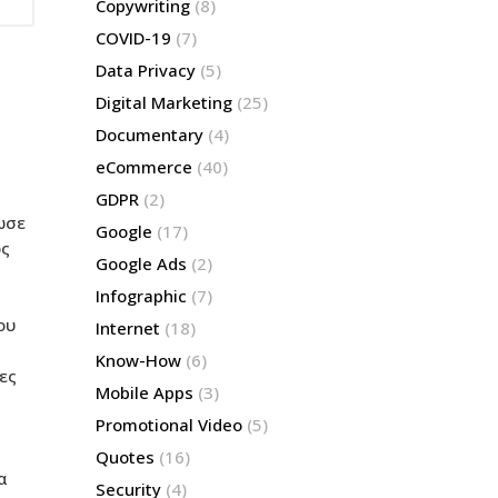
Copywriting
(8)
COVID-19
(7)
Data Privacy
(5)
Digital Marketing
(25)
Documentary
(4)
eCommerce
(40)
GDPR
(2)
ωσε
Google
(17)
ος
Google Ads
(2)
Infographic
(7)
ου
Internet
(18)
Know-How
(6)
ες
Mobile Apps
(3)
Promotional Video
(5)
Quotes
(16)
α
Security
(4)