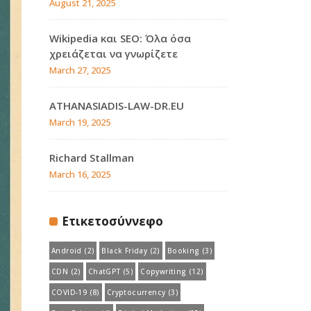
August 21, 2025
Wikipedia και SEO: Όλα όσα
χρειάζεται να γνωρίζετε
March 27, 2025
ATHANASIADIS-LAW-DR.EU
March 19, 2025
Richard Stallman
March 16, 2025
Ετικετοσύννεφο
Android
(2)
Black Friday
(2)
Booking
(3)
CDN
(2)
ChatGPT
(5)
Copywriting
(12)
COVID-19
(8)
Cryptocurrency
(3)