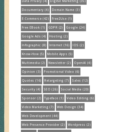
Data Privacy
(4)
Digital Marketing
(35)
Documentary
(4)
Domain Name
(3)
E-Commerce
(42)
Free2Use
(1)
Free EBook
(1)
GDPR
(2)
Google
(24)
Google Ads
(4)
Hosting
(2)
Infographic
(8)
Internet
(16)
IOS
(2)
Know-How
(5)
Mobile Apps
(5)
Multimedia
(2)
Newsletter
(2)
OpenAI
(4)
Opinion
(3)
Promotional Video
(6)
Quotes
(16)
Retargeting
(7)
Sales
(12)
Security
(4)
SEO
(26)
Social Media
(20)
Sponsor
(2)
Typeface
(1)
Video Editing
(6)
Video Marketing
(7)
Web Design
(34)
Web Development
(44)
Web Presence Provider
(2)
Wordpress
(2)