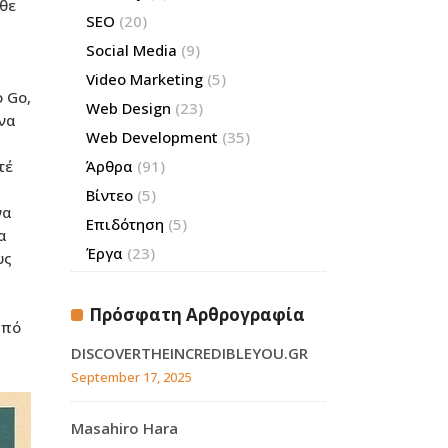
άθε
SEO
(20)
Social Media
(9)
Video Marketing
(5)
 Go,
Web Design
(23)
 να
Web Development
(35)
τέ
Άρθρα
(91)
Βίντεο
(5)
να
Επιδότηση
(5)
α
Έργα
(23)
υς
ι
Πρόσφατη Αρθρογραφία
από
DISCOVERTHEINCREDIBLEYOU.GR
September 17, 2025
Masahiro Hara