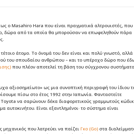
Email Marketing &
Automations
ως ο Masahiro Hara που είναι πραγματικά αλτρουιστές, που
ο, δώρα από τα οποία θα μπορούσαν να επωφεληθούν πάρα
ς.
 τέτοιο άτομο. Το όνομά του δεν είναι και πολύ γνωστό, αλλά
τού του σπουδαίου ανθρώπου – και το υπέροχο δώρο που έδ
ισης)
που πλέον αποτελεί τη βάση του σύγχρονου συστήματ
υχα αξιοσημείωτο» ως μια συνοπτική περιγραφή του ίδιου τ
ρίσουμε πίσω στο έτος 1992 στην Ιαπωνία. Φανταστείτε
ς Toyota να σαρώνουν δέκα διαφορετικούς γραμμωτούς κώδικ
μα αυτοκινήτου. Είναι εξαντλημένοι· το σύστημα είναι
ς μηχανικός που λατρεύει να παίζει
Γκο (Go)
στα διαλείμματ